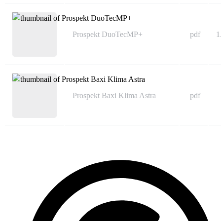
Prospekt DuoTecMP+
pdf
1
Prospekt Baxi Klima Astra
pdf